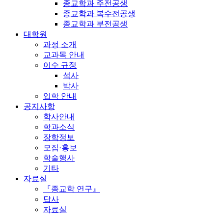
종교학과 주전공생
종교학과 복수전공생
종교학과 부전공생
대학원
과정 소개
교과목 안내
이수 규정
석사
박사
입학 안내
공지사항
학사안내
학과소식
장학정보
모집·홍보
학술행사
기타
자료실
『종교학 연구』
답사
자료실