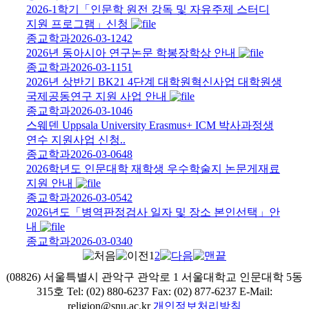
2026-1학기「인문학 원전 강독 및 자유주제 스터디
지원 프로그램」신청
종교학과
2026-03-12
42
2026년 동아시아 연구논문 학봉장학상 안내
종교학과
2026-03-11
51
2026년 상반기 BK21 4단계 대학원혁신사업 대학원생
국제공동연구 지원 사업 안내
종교학과
2026-03-10
46
스웨덴 Uppsala University Erasmus+ ICM 박사과정생
연수 지원사업 신청..
종교학과
2026-03-06
48
2026학년도 인문대학 재학생 우수학술지 논문게재료
지원 안내
종교학과
2026-03-05
42
2026년도「병역판정검사 일자 및 장소 본인선택」안
내
종교학과
2026-03-03
40
1
2
(08826) 서울특별시 관악구 관악로 1 서울대학교 인문대학 5동
315호 Tel: (02) 880-6237 Fax: (02) 877-6237 E-Mail:
religion@snu.ac.kr
개인정보처리방침